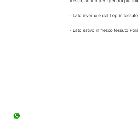
fresco, adatto per i periodi più cal
- Lato invernale del Top in tessu
- Lato estivo in fresco tessuto Pola
VIA DEL TIGLIO 225/B
56012 CALCINAIA (PI)
0587. 757307
380 - 3414518
info@materassiamo.it