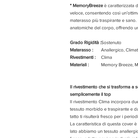
* MemoryBreeze
è caratterizzata d
veloce, consentendo così un’ottima
materasso più traspirante e sano.
anatomiche del corpo, offrendo un
Grado Rigidità :
Sostenuto
Materasso :
Anallergico, Climat
Rivestimenti :
Clima
Materiali :
Memory Breeze, Mol
Il rivestimento che si trasforma 
semplicemente il top
Il rivestimento Clima incorpora du
tessuto morbido e traspirante e da
tatto ti risulterà fresco per i periodi
La caratteristica di questa cover 
lato abbiamo un tessuto anallergico