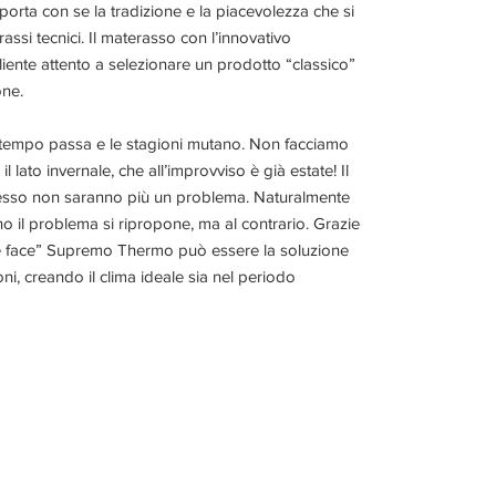
porta con se la tradizione e la piacevolezza che si
assi tecnici. Il materasso con l’innovativo
liente attento a selezionare un prodotto “classico”
one.
l tempo passa e le stagioni mutano. Non facciamo
l lato invernale, che all’improvviso è già estate! Il
 adesso non saranno più un problema. Naturalmente
no il problema si ripropone, ma al contrario. Grazie
le face” Supremo Thermo può essere la soluzione
oni, creando il clima ideale sia nel periodo