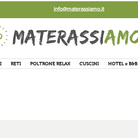
info@materassiamo.it
I
RETI
POLTRONE RELAX
CUSCINI
HOTEL e B&B