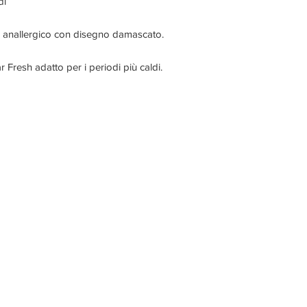
di
to anallergico con disegno damascato.
r Fresh adatto per i periodi più caldi.
ORARI DI APERTURA ESTIVO
Lun-Ven
9.30 - 12.30 / 15.30 - 19.00
Sabato e ​
Domenica: Chiuso