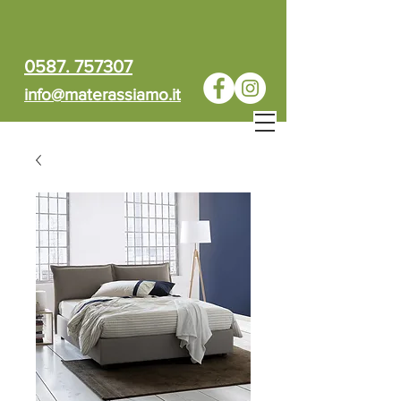
0587. 757307
info@materassiamo.it