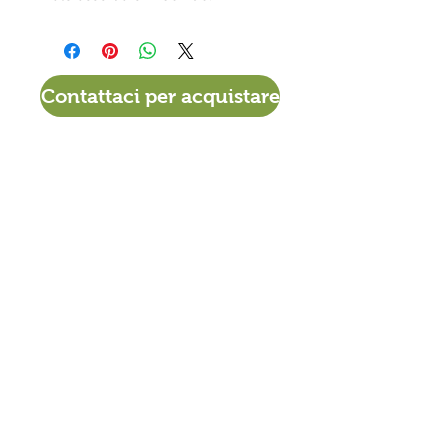
Contattaci per acquistare
VIA DEL TIGLIO 225/B
56012 CALCINAIA (PI)
0587. 757307
380 - 3414518
info@materassiamo.it
ORARI DI APERTURA ESTIVO
Lun-Ven
9.30 - 12.30
/
15.30 - 19.00
Sabato e ​
Domenica: Chiuso