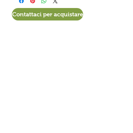
Contattaci per acquistare
VIA DEL TIGLIO 225/B
56012 CALCINAIA (PI)
0587. 757307
380 - 3414518
info@materassiamo.it
ORARI DI APERTURA ESTIVO
Lun-Ven
9.30 - 12.30
/
15.30 - 19.00
Sabato e ​
Domenica: Chiuso