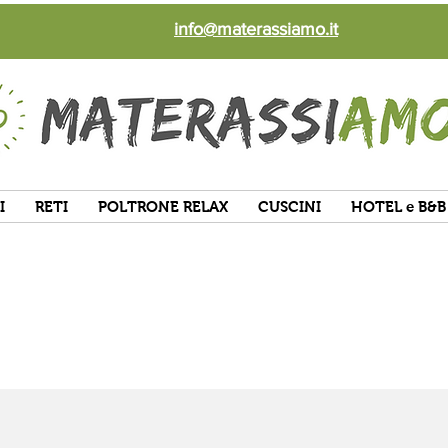
info@materassiamo.it
I
RETI
POLTRONE RELAX
CUSCINI
HOTEL e B&B