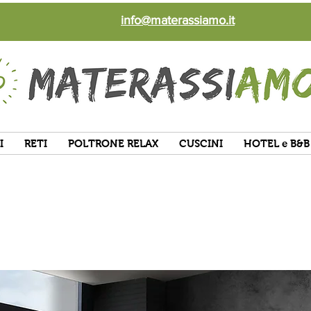
info@materassiamo.it
I
RETI
POLTRONE RELAX
CUSCINI
HOTEL e B&B