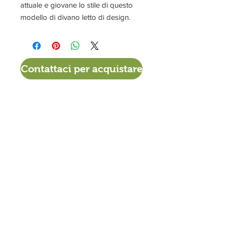
attuale e giovane lo stile di questo
modello di divano letto di design.
Contattaci per acquistare
VIA DEL TIGLIO 225/B
56012 CALCINAIA (PI)
0587. 757307
380 - 3414518
info@materassiamo.it
ORARI DI APERTURA ESTIVO
Lun-Ven
9.30 - 12.30
/
15.30 - 19.00