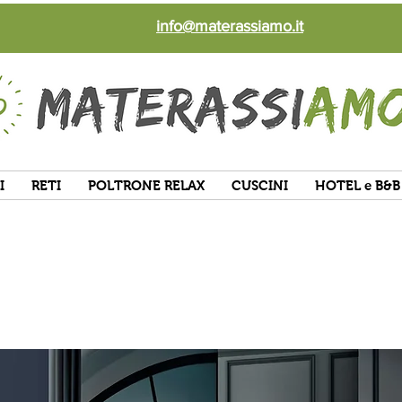
info@materassiamo.it
I
RETI
POLTRONE RELAX
CUSCINI
HOTEL e B&B