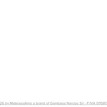
ORARI DI APERTURA ESTIVO
Lun-Ven
9.30 - 12.30 / 15.30 - 19.00
Sabato e ​
Domenica: Chiuso
6 by MaterassiAmo a brand of Gambassi Narciso Srl - P.IVA 01158