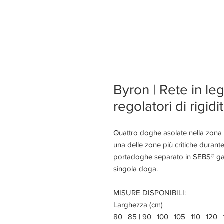
Byron | Rete in le
regolatori di rigidi
Quattro doghe asolate nella zona s
una delle zone più critiche durante
portadoghe separato in SEBS® gar
singola doga.
MISURE DISPONIBILI:
Larghezza (cm)
80 | 85 | 90 | 100 | 105 | 110 | 120 |