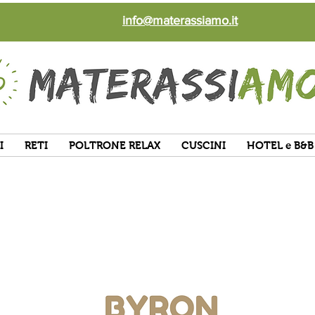
info@materassiamo.it
I
RETI
POLTRONE RELAX
CUSCINI
HOTEL e B&B