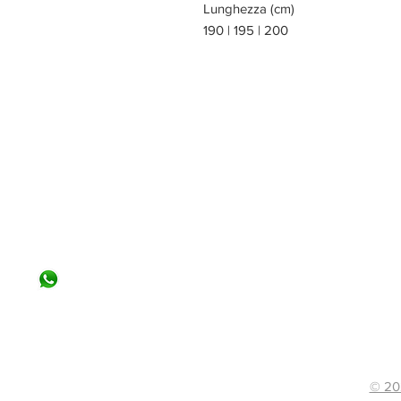
Lunghezza (cm)
190 | 195 | 200
VIA DEL TIGLIO 225/B
56012 CALCINAIA (PI)
0587. 757307
380 - 3414518
info@materassiamo.it
© 202